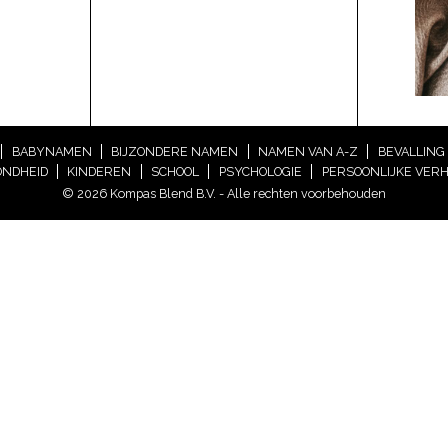
BABYNAMEN
BIJZONDERE NAMEN
NAMEN VAN A-Z
BEVALLING
NDHEID
KINDEREN
SCHOOL
PSYCHOLOGIE
PERSOONLIJKE VER
© 2026 Kompas Blend B.V. - Alle rechten voorbehouden