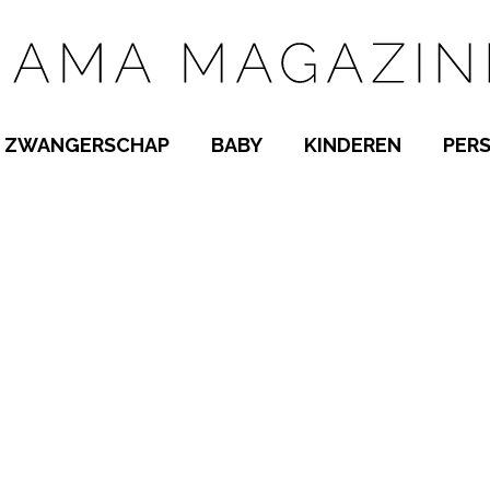
ZWANGERSCHAP
BABY
KINDEREN
PER
E NAMEN
ZWANGER WORDEN
BABYKAMER
PEUTER
 NAMEN
KWAALTJES
KRAAMTIJD
KLEUTER
AMEN
MISKRAAM
BABYKWAALTJES
TIENERS
MEN
VERLOF
BORSTVOEDING
SCHOOL
 A-Z
BEVALLING
SLAPEN
SPEELGOED
SLAPEN
KINDERZIEKTES