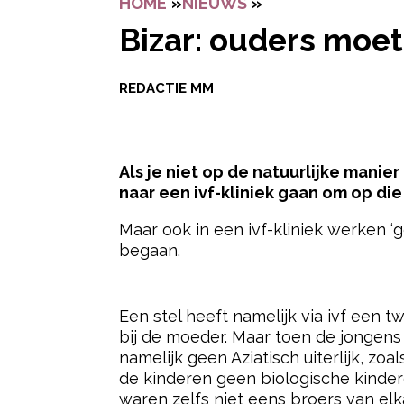
HOME
»
NIEUWS
»
BIZAR: OUDERS M
Bizar: ouders moet
REDACTIE MM
Als je niet op de natuurlijke manie
naar een ivf-kliniek gaan om op di
Maar ook in een ivf-kliniek werken ‘
begaan.
- Advertentie -
Een stel heeft namelijk via ivf een 
bij de moeder. Maar toen de jongen
namelijk geen Aziatisch uiterlijk, z
de kinderen geen biologische kinder
waren zelfs niet eens broers van elk