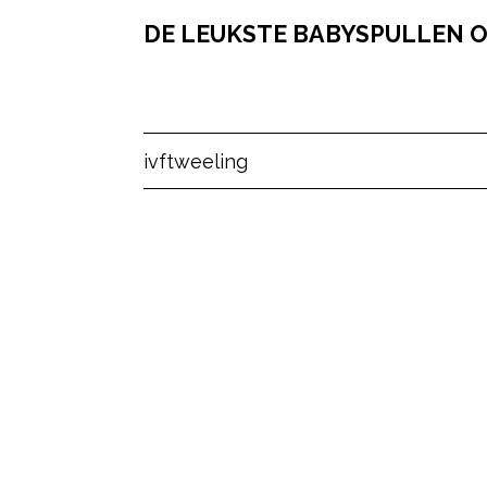
DE LEUKSTE BABYSPULLEN OP
Post Views:
23
ivf
tweeling