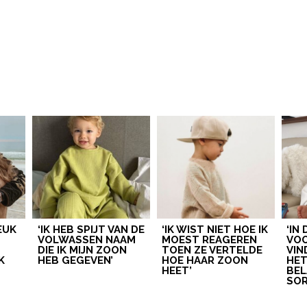
LEUK
‘IK HEB SPIJT VAN DE
‘IK WIST NIET HOE IK
‘IN
VOLWASSEN NAAM
MOEST REAGEREN
VOO
DIE IK MIJN ZOON
TOEN ZE VERTELDE
VIN
K
HEB GEGEVEN’
HOE HAAR ZOON
HE
HEET’
BEL
SOR