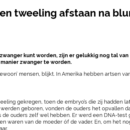
OETEN TWEELING AFSTAAN NA BLUNDER VAN IVF-K
en tweeling afstaan na blun
r zwanger kunt worden, zijn er gelukkig nog tal va
e manier zwanger te worden.
gewoon’ mensen, blijkt. In Amerika hebben artsen va
pow
tweeling gekregen, toen de embryo’s die zij hadden 
s werden geboren, vonden de ouders het opvallen da
oals de ouders zelf wel hebben. Er werd een DNA-test
en waren van de moeder óf de vader. En, om het no
aar.