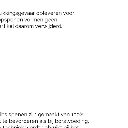
ered by
tikkingsgevaar opleveren voor
S-fopspenen vormen geen
rtikel daarom verwijderd.
 Bibs spenen zijn gemaakt van 100%
 te bevorderen als bij borstvoeding,
techniek wordt gebruikt bij het