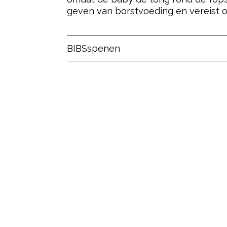
geven van borstvoeding en vereist or
Post Views:
282
BIBS
spenen