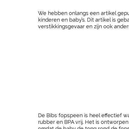
- Advertentie -
We hebben onlangs een artikel gepu
kinderen en baby’s. Dit artikel is g
verstikkingsgevaar en zijn ook ander
De Bibs fopspeen is heel effectief w
rubber en BPA vrij. Het is ontworpen
omdat de baby de tong rond de fops