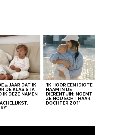
 DE 5 JAAR DAT IK
‘IK HOOR EEN IDIOTE
R DE KLAS STA
NAAM IN DE
D IK DEZE NAMEN
DIERENTUIN: NOEMT
T
ZE NOU ECHT HAAR
ACHELIJKST,
DOCHTER ZO?’
RY’