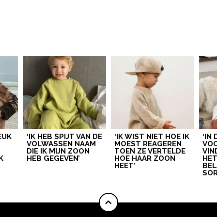
LEUK
‘IK HEB SPIJT VAN DE
‘IK WIST NIET HOE IK
‘IN
VOLWASSEN NAAM
MOEST REAGEREN
VOO
DIE IK MIJN ZOON
TOEN ZE VERTELDE
VIN
K
HEB GEGEVEN’
HOE HAAR ZOON
HE
HEET’
BEL
SOR