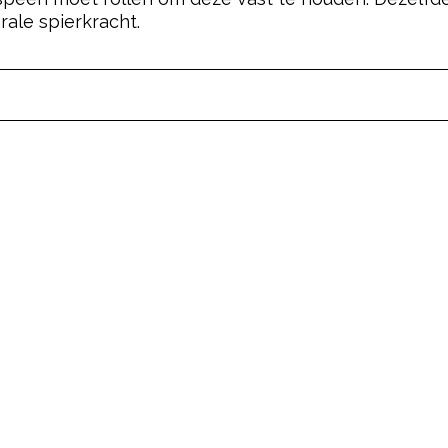
ale spierkracht.
pow