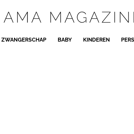
ZWANGERSCHAP
BABY
KINDEREN
PER
E NAMEN
ZWANGER WORDEN
BABYKAMER
PEUTER
 NAMEN
KWAALTJES
KRAAMTIJD
KLEUTER
AMEN
MISKRAAM
BABYKWAALTJES
TIENERS
MEN
VERLOF
BORSTVOEDING
SCHOOL
 A-Z
BEVALLING
SLAPEN
SPEELGOED
SLAPEN
KINDERZIEKTES