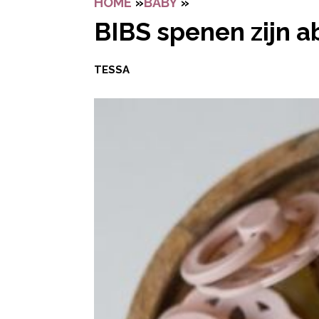
HOME
»
BABY
»
BIBS SPENEN ZIJN 
BIBS spenen zijn a
TESSA