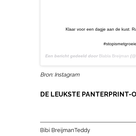
Klaar voor een dagje aan de kust. 
#stopismetgroei
Een bericht gedeeld door
Blabla Breijman
(@
Bron: Instagram
DE LEUKSTE PANTERPRINT-O
Post Views:
17
Bibi Breijman
Teddy