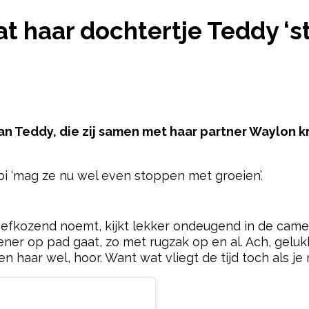
REIJMAN WIL DAT HAAR DOCHTERTJE TEDDY ‘STOPT
at haar dochtertje Teddy ‘s
van Teddy, die zij samen met haar partner Waylon 
ibi ‘mag ze nu wel even stoppen met groeien’.
pow
iefkozend noemt, kijkt lekker ondeugend in de camera
iener op pad gaat, zo met rugzak op en al. Ach, gelu
 haar wel, hoor. Want wat vliegt de tijd toch als je 