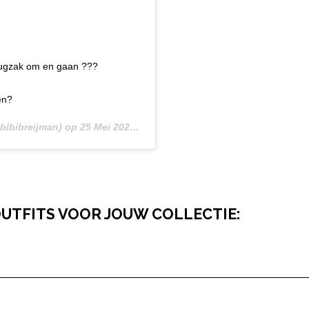
Rugzak om en gaan ???
en?
bibibreijman) op
25 Mei 2020 om 5:12 (PDT)
UTFITS VOOR JOUW COLLECTIE: