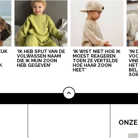
LEUK
‘IK HEB SPIJT VAN DE
‘IK WIST NIET HOE IK
‘IN
VOLWASSEN NAAM
MOEST REAGEREN
VOO
DIE IK MIJN ZOON
TOEN ZE VERTELDE
VIN
K
HEB GEGEVEN’
HOE HAAR ZOON
HE
HEET’
BEL
SOR
ONZE