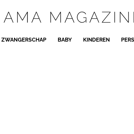
ZWANGERSCHAP
BABY
KINDEREN
PER
E NAMEN
ZWANGER WORDEN
BABYKAMER
PEUTER
 NAMEN
KWAALTJES
KRAAMTIJD
KLEUTER
AMEN
MISKRAAM
BABYKWAALTJES
TIENERS
MEN
VERLOF
BORSTVOEDING
SCHOOL
 A-Z
BEVALLING
SLAPEN
SPEELGOED
SLAPEN
KINDERZIEKTES