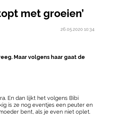
 MET GROEIEN’
topt met groeien’
26.05.2020 10:34
kreeg. Maar volgens haar gaat de
ered by
. En dan lijkt het volgens Bibi
kkig is ze nog eventjes een peuter en
moeder bent, als je even niet oplet.