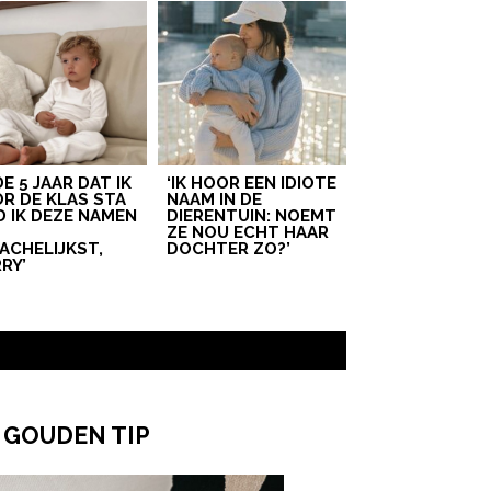
 DE 5 JAAR DAT IK
‘IK HOOR EEN IDIOTE
R DE KLAS STA
NAAM IN DE
D IK DEZE NAMEN
DIERENTUIN: NOEMT
T
ZE NOU ECHT HAAR
ACHELIJKST,
DOCHTER ZO?’
RY’
 GOUDEN TIP