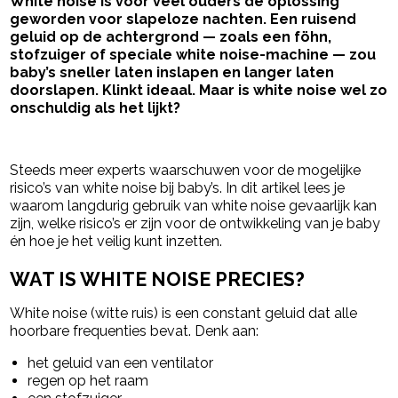
White noise is voor veel ouders dé oplossing
geworden voor slapeloze nachten. Een ruisend
geluid op de achtergrond — zoals een föhn,
stofzuiger of speciale white noise-machine — zou
baby’s sneller laten inslapen en langer laten
doorslapen. Klinkt ideaal. Maar is white noise wel zo
onschuldig als het lijkt?
- Advertentie -
powered by
Steeds meer experts waarschuwen voor de mogelijke
risico’s van white noise bij baby’s. In dit artikel lees je
waarom langdurig gebruik van white noise gevaarlijk kan
zijn, welke risico’s er zijn voor de ontwikkeling van je baby
én hoe je het veilig kunt inzetten.
WAT IS WHITE NOISE PRECIES?
White noise (witte ruis) is een constant geluid dat alle
hoorbare frequenties bevat. Denk aan:
het geluid van een ventilator
regen op het raam