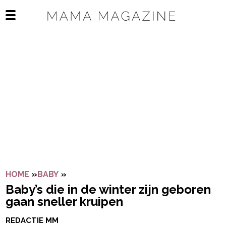
Navigatie overslaan
Open het mobiele menu
HOME
»
BABY
»
BABY’S DIE IN DE WINTER ZIJN GEBOR
Baby’s die in de winter zijn geboren
gaan sneller kruipen
REDACTIE MM