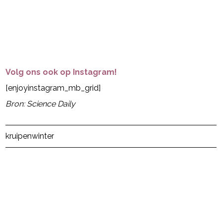
Volg ons ook op Instagram!
[enjoyinstagram_mb_grid]
Bron: Science Daily
Post Views:
8
kruipen
winter
powered by