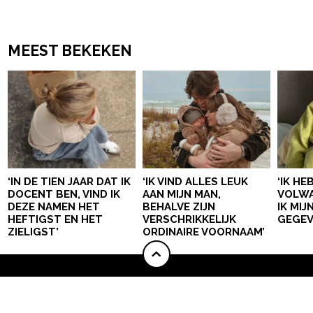
MEEST BEKEKEN
‘IN DE TIEN JAAR DAT IK
‘IK VIND ALLES LEUK
‘IK HE
DOCENT BEN, VIND IK
AAN MIJN MAN,
VOLWA
DEZE NAMEN HET
BEHALVE ZIJN
IK MI
HEFTIGST EN HET
VERSCHRIKKELIJK
GEGEV
ZIELIGST’
ORDINAIRE VOORNAAM’