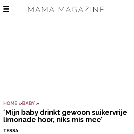
Navigatie overslaan
Open het mobiele menu
HOME
»
BABY
»
‘MIJN BABY DRINKT GEWOON SUIKERVRI
‘Mijn baby drinkt gewoon suikervrije
limonade hoor, niks mis mee’
TESSA