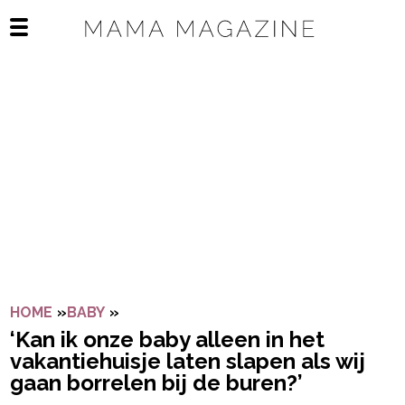
Navigatie overslaan
Open het mobiele menu
HOME
»
BABY
»
‘KAN IK ONZE BABY ALLEEN IN HET VA
‘Kan ik onze baby alleen in het
vakantiehuisje laten slapen als wij
gaan borrelen bij de buren?’