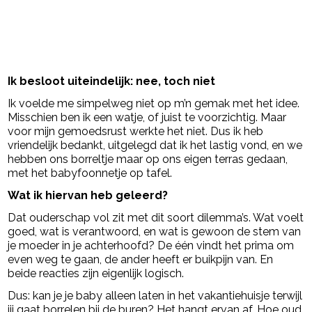
Ik besloot uiteindelijk: nee, toch niet
Ik voelde me simpelweg niet op m’n gemak met het idee.
Misschien ben ik een watje, of juist te voorzichtig. Maar
voor mijn gemoedsrust werkte het niet. Dus ik heb
vriendelijk bedankt, uitgelegd dat ik het lastig vond, en we
hebben ons borreltje maar op ons eigen terras gedaan,
met het babyfoonnetje op tafel.
Wat ik hiervan heb geleerd?
Dat ouderschap vol zit met dit soort dilemma’s. Wat voelt
goed, wat is verantwoord, en wat is gewoon de stem van
je moeder in je achterhoofd? De één vindt het prima om
even weg te gaan, de ander heeft er buikpijn van. En
beide reacties zijn eigenlijk logisch.
Dus: kan je je baby alleen laten in het vakantiehuisje terwijl
jij gaat borrelen bij de buren? Het hangt ervan af. Hoe oud