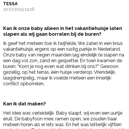
TESSA
22.07.2025 14:16
Kan ik onze baby alleen in het vakantiehuisje laten
slapen als wij gaan borrelen bij de buren?
Ik geef het meteen toe: ik twijfelde. We zaten in een knus
vakantiehuisje, ergens op een rustig parkje in Nederland.
Onze baby van negen maanden lag eindelijk te slapen na
een dag vol zon, zand en gespetter. En toen kwamen de
buren: “Kom je nog even wat drinken bij ons?” Gewoon
gezellig, op het terras, één huisje verderop. Vriendelijk,
laagdrempelig… maar ik voelde meteen een innerlijk
conflict opborrelen.
- Advertentie -
powered by
Kan ik dat maken?
Het idee was verleidelijk. Baby slaapt, wij even een uurtje
eruit. De babyfoon mee, ramen open, we zouden haar
meteen horen als er iets was. En het was letterlijk vijftien