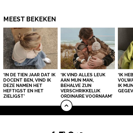
MEEST BEKEKEN
‘IN DE TIEN JAAR DAT IK
‘IK VIND ALLES LEUK
‘IK HE
DOCENT BEN, VIND IK
AAN MIJN MAN,
VOLWA
DEZE NAMEN HET
BEHALVE ZIJN
IK MI
HEFTIGST EN HET
VERSCHRIKKELIJK
GEGEV
ZIELIGST’
ORDINAIRE VOORNAAM’