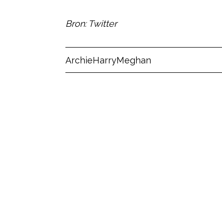
Bron: Twitter
Post Views:
3
Archie
Harry
Meghan