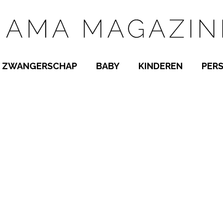
ZWANGERSCHAP
BABY
KINDEREN
PER
E NAMEN
ZWANGER WORDEN
BABYKAMER
PEUTER
 NAMEN
KWAALTJES
KRAAMTIJD
KLEUTER
AMEN
MISKRAAM
BABYKWAALTJES
TIENERS
MEN
VERLOF
BORSTVOEDING
SCHOOL
 A-Z
BEVALLING
SLAPEN
SPEELGOED
SLAPEN
KINDERZIEKTES