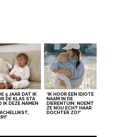
 DE 5 JAAR DAT IK
‘IK HOOR EEN IDIOTE
R DE KLAS STA
NAAM IN DE
D IK DEZE NAMEN
DIERENTUIN: NOEMT
T
ZE NOU ECHT HAAR
ACHELIJKST,
DOCHTER ZO?’
RY’