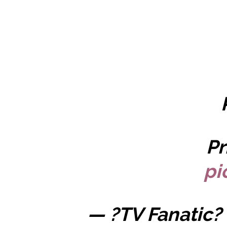
Pr
pi
— ?TV Fanatic?