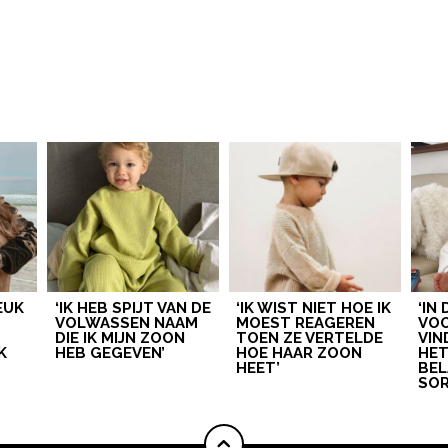
LEUK
‘IK HEB SPIJT VAN DE
‘IK WIST NIET HOE IK
‘IN
VOLWASSEN NAAM
MOEST REAGEREN
VOO
DIE IK MIJN ZOON
TOEN ZE VERTELDE
VIN
K
HEB GEGEVEN’
HOE HAAR ZOON
HE
HEET’
BEL
SOR