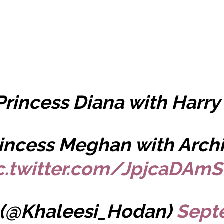
Princess Diana with Harry
incess Meghan with Arch
c.twitter.com/JpjcaDAm
 (@Khaleesi_Hodan)
Sept