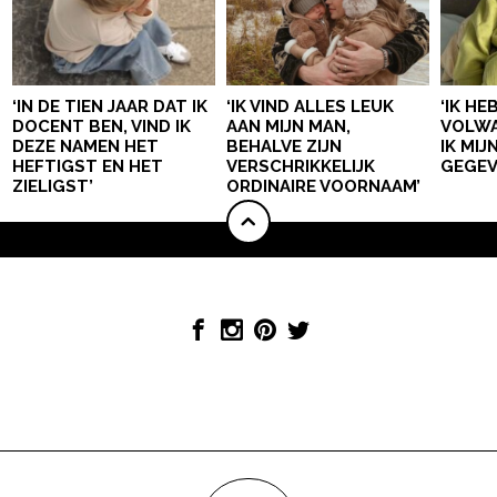
‘IN DE TIEN JAAR DAT IK
‘IK VIND ALLES LEUK
‘IK HE
DOCENT BEN, VIND IK
AAN MIJN MAN,
VOLWA
DEZE NAMEN HET
BEHALVE ZIJN
IK MI
HEFTIGST EN HET
VERSCHRIKKELIJK
GEGEV
ZIELIGST’
ORDINAIRE VOORNAAM’