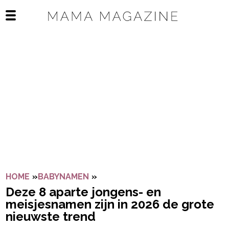
Navigatie overslaan
Open het mobiele menu
HOME
»
BABYNAMEN
»
DEZE 8 APARTE JONGENS- EN M
Deze 8 aparte jongens- en
meisjesnamen zijn in 2026 de grote
nieuwste trend