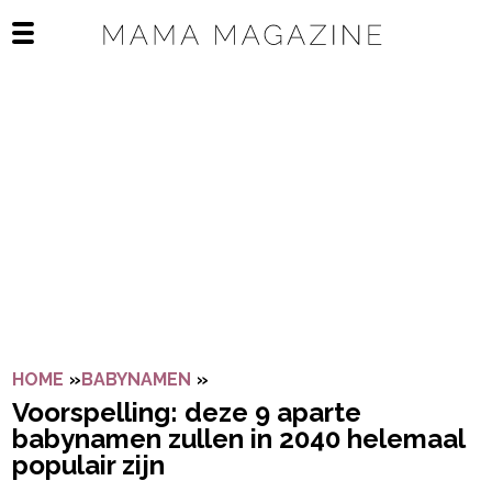
Navigatie overslaan
Open het mobiele menu
HOME
»
BABYNAMEN
»
VOORSPELLING: DEZE 9 APARTE
Voorspelling: deze 9 aparte
babynamen zullen in 2040 helemaal
populair zijn