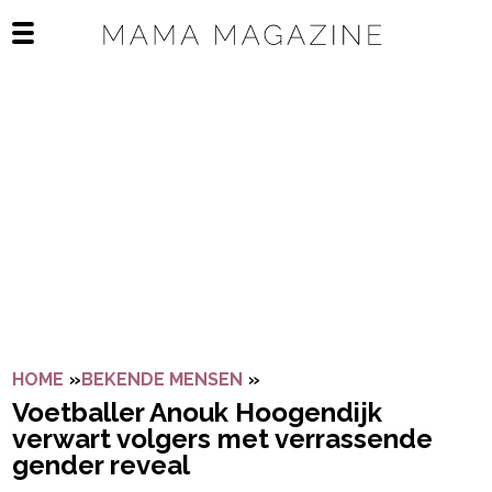
Navigatie overslaan
Open het mobiele menu
HOME
»
BEKENDE MENSEN
»
VOETBALLER ANOUK HOO
Voetballer Anouk Hoogendijk
verwart volgers met verrassende
gender reveal