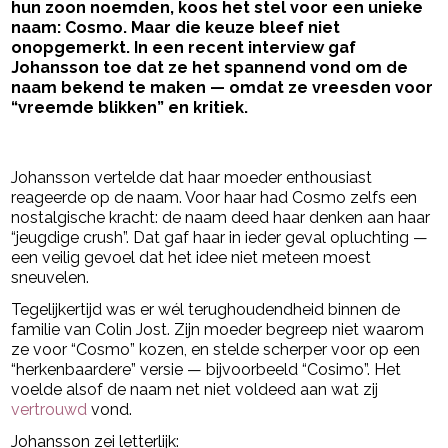
hun zoon noemden, koos het stel voor een unieke
naam: Cosmo. Maar die keuze bleef niet
onopgemerkt. In een recent interview gaf
Johansson toe dat ze het spannend vond om de
naam bekend te maken — omdat ze vreesden voor
“vreemde blikken” en kritiek.
- Advertentie -
powered by
Johansson vertelde dat haar moeder enthousiast
reageerde op de naam. Voor haar had Cosmo zelfs een
nostalgische kracht: de naam deed haar denken aan haar
“jeugdige crush”. Dat gaf haar in ieder geval opluchting —
een veilig gevoel dat het idee niet meteen moest
sneuvelen.
Tegelijkertijd was er wél terughoudendheid binnen de
familie van Colin Jost. Zijn moeder begreep niet waarom
ze voor “Cosmo” kozen, en stelde scherper voor op een
“herkenbaardere” versie — bijvoorbeeld “Cosimo”. Het
voelde alsof de naam net niet voldeed aan wat zij
vertrouwd
vond.
Johansson zei letterlijk: