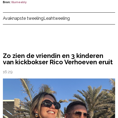
Bron:
Illumeably
Ava
knapste tweeling
Leah
tweeling
powered by
Zo zien de vriendin en 3 kinderen
van kickbokser Rico Verhoeven eruit
16:29