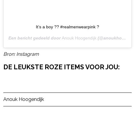
It’s a boy ?? #realmenwearpink ?
Een bericht gedeeld door
Anouk Hoogendijk
(@anoukhoogendijk) op
Bron: Instagram
DE LEUKSTE ROZE ITEMS VOOR JOU:
Post Views:
2
Anouk Hoogendijk
powered by