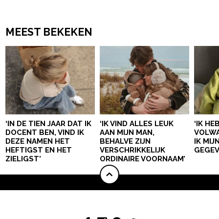
MEEST BEKEKEN
‘IN DE TIEN JAAR DAT IK
‘IK VIND ALLES LEUK
‘IK HE
DOCENT BEN, VIND IK
AAN MIJN MAN,
VOLWA
DEZE NAMEN HET
BEHALVE ZIJN
IK MI
HEFTIGST EN HET
VERSCHRIKKELIJK
GEGEV
ZIELIGST’
ORDINAIRE VOORNAAM’