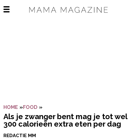
Navigatie overslaan
Open het mobiele menu
HOME
»
FOOD
»
ALS JE ZWANGER BENT MAG JE TOT W
Als je zwanger bent mag je tot wel
300 calorieën extra eten per dag
REDACTIE MM