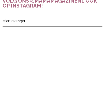
VOLG ONS @MAMAMAGAZINENL OOK
OP INSTAGRAM!
Post Views:
38
eten
zwanger
powered by