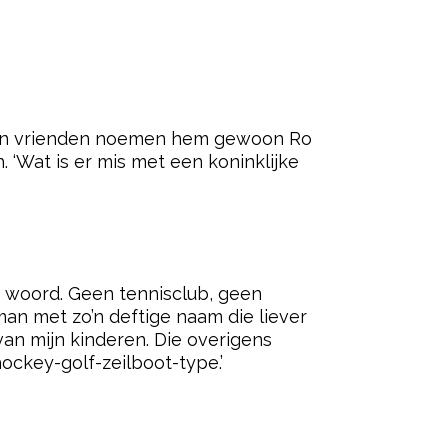
 Zijn vrienden noemen hem gewoon Ro
h. ‘Wat is er mis met een koninklijke
het woord. Geen tennisclub, geen
 man met zo’n deftige naam die liever
 van mijn kinderen. Die overigens
ckey-golf-zeilboot-type.’
ered by