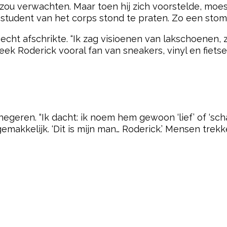
 zou verwachten. Maar toen hij zich voorstelde, moe
n student van het corps stond te praten. Zo een stom
 echt afschrikte. “Ik zag visioenen van lakschoenen
leek Roderick vooral fan van sneakers, vinyl en fiets
geren. “Ik dacht: ik noem hem gewoon ‘lief’ of ‘schat
emakkelijk. ‘Dit is mijn man… Roderick.’ Mensen tre