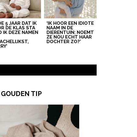
 DE 5 JAAR DAT IK
‘IK HOOR EEN IDIOTE
R DE KLAS STA
NAAM IN DE
D IK DEZE NAMEN
DIERENTUIN: NOEMT
T
ZE NOU ECHT HAAR
ACHELIJKST,
DOCHTER ZO?’
RY’
 GOUDEN TIP