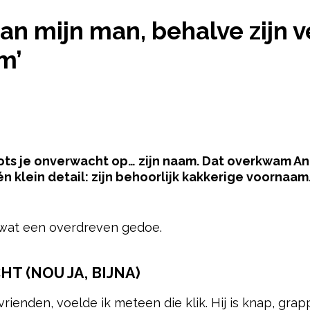
»
‘IK VIND ALLES LEUK AAN MIJN MAN, BEHALVE ZIJ
 aan mijn man, behalve zijn 
m’
ts je onverwacht op… zijn naam. Dat overkwam Ann
 klein detail: zijn behoorlijk kakkerige voornaam
pow
 wat een overdreven gedoe.
HT (NOU JA, BIJNA)
rienden, voelde ik meteen die klik. Hij is knap, grapp