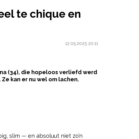
N VEEL TE CHIQUE EN KAKKERIGE VOORNAAM’
veel te chique en
12.05.2025 20:11
a (34), die hopeloos verliefd werd
. Ze kan er nu wel om lachen.
ered by
ig, slim — en absoluut niet zo’n