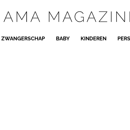
ZWANGERSCHAP
BABY
KINDEREN
PER
E NAMEN
ZWANGER WORDEN
BABYKAMER
PEUTER
 NAMEN
KWAALTJES
KRAAMTIJD
KLEUTER
AMEN
MISKRAAM
BABYKWAALTJES
TIENERS
MEN
VERLOF
BORSTVOEDING
SCHOOL
 A-Z
BEVALLING
SLAPEN
SPEELGOED
SLAPEN
KINDERZIEKTES