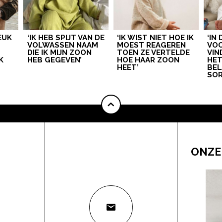
LEUK
‘IK HEB SPIJT VAN DE
‘IK WIST NIET HOE IK
‘IN
VOLWASSEN NAAM
MOEST REAGEREN
VOO
DIE IK MIJN ZOON
TOEN ZE VERTELDE
VIN
K
HEB GEGEVEN’
HOE HAAR ZOON
HE
HEET’
BEL
SOR
ONZE