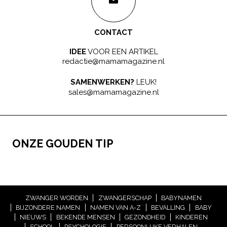
CONTACT
IDEE
VOOR EEN ARTIKEL
redactie@mamamagazine.nl
SAMENWERKEN?
LEUK!
sales@mamamagazine.nl
ONZE GOUDEN TIP
ZWANGER WORDEN
ZWANGERSCHAP
BABYNAMEN
BIJZONDERE NAMEN
NAMEN VAN A-Z
BEVALLING
BABY
NIEUWS
BEKENDE MENSEN
GEZONDHEID
KINDEREN
SCHOOL
PSYCHOLOGIE
PERSOONLIJKE VERHALEN