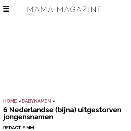
Navigatie overslaan
Open het mobiele menu
HOME
»
BABYNAMEN
»
6 NEDERLANDSE (BIJNA) UITG
6 Nederlandse (bijna) uitgestorven
jongensnamen
REDACTIE MM