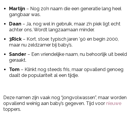
Martijn
– Nog zo’n naam die een generatie lang heel
gangbaar was.
Daan
– Ja, nog wel in gebruik, maar z’n piek ligt echt
achter ons. Wordt langzaamaan minder.
3Rick
– Kort, stoer, typisch jaren ’90 en begin 2000,
maar nu zeldzamer bij baby’s.
Sander
– Een vriendelijke naam, nu behoorlijk uit beeld
geraakt.
Tom
– Klinkt nog steeds fris, maar opvallend genoeg
daalt de populariteit al een tijdje.
Deze namen zijn vaak nog “jongvolwassen”, maar worden
opvallend weinig aan baby’s gegeven. Tijd voor
nieuwe
toppers.
Post Views:
443
powered by