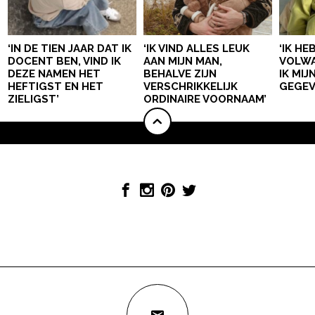
‘IN DE TIEN JAAR DAT IK
‘IK VIND ALLES LEUK
‘IK HE
DOCENT BEN, VIND IK
AAN MIJN MAN,
VOLWA
DEZE NAMEN HET
BEHALVE ZIJN
IK MI
HEFTIGST EN HET
VERSCHRIKKELIJK
GEGEV
ZIELIGST’
ORDINAIRE VOORNAAM’