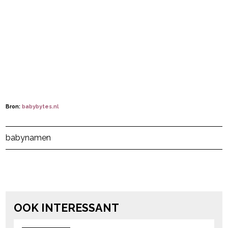
Bron:
babybytes.nl
Post Views:
956
babynamen
powered by
OOK INTERESSANT