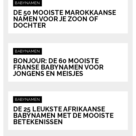
BABYNAMEN
DE 50 MOOISTE MAROKKAANSE
NAMEN VOOR JE ZOON OF
DOCHTER
BABYNAMEN
BONJOUR: DE 60 MOOISTE
FRANSE BABYNAMEN VOOR
JONGENS EN MEISJES
BABYNAMEN
DE 25 LEUKSTE AFRIKAANSE
BABYNAMEN MET DE MOOISTE
BETEKENISSEN