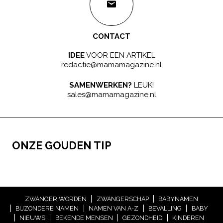
CONTACT
IDEE
VOOR EEN ARTIKEL
redactie@mamamagazine.nl
SAMENWERKEN?
LEUK!
sales@mamamagazine.nl
ONZE GOUDEN TIP
ZWANGER WORDEN
ZWANGERSCHAP
BABYNAMEN
BIJZONDERE NAMEN
NAMEN VAN A-Z
BEVALLING
BABY
NIEUWS
BEKENDE MENSEN
GEZONDHEID
KINDEREN