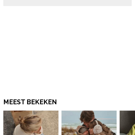
MEEST BEKEKEN