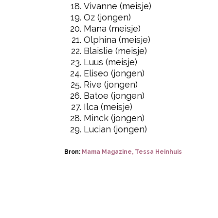
Vivanne (meisje)
Oz (jongen)
Mana (meisje)
Olphina (meisje)
Blaislie (meisje)
Luus (meisje)
Eliseo (jongen)
Rive (jongen)
Batoe (jongen)
Ilca (meisje)
Minck (jongen)
Lucian (jongen)
Bron:
Mama Magazine, Tessa Heinhuis
Post Views:
717