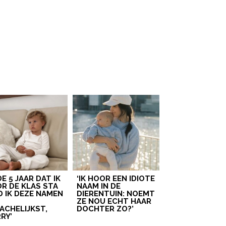
 DE 5 JAAR DAT IK
‘IK HOOR EEN IDIOTE
R DE KLAS STA
NAAM IN DE
D IK DEZE NAMEN
DIERENTUIN: NOEMT
T
ZE NOU ECHT HAAR
ACHELIJKST,
DOCHTER ZO?’
RY’