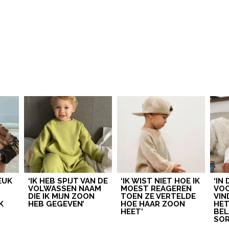
LEUK
‘IK HEB SPIJT VAN DE
‘IK WIST NIET HOE IK
‘IN
VOLWASSEN NAAM
MOEST REAGEREN
VOO
DIE IK MIJN ZOON
TOEN ZE VERTELDE
VIN
K
HEB GEGEVEN’
HOE HAAR ZOON
HE
HEET’
BEL
SOR