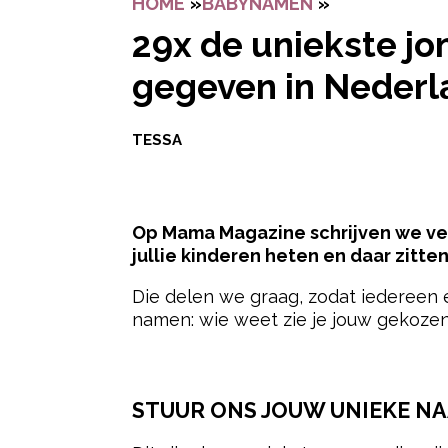
HOME
»
BABYNAMEN
»
29X DE UNIE
29x de uniekste jo
gegeven in Nederl
TESSA
Op Mama Magazine schrijven we vee
jullie kinderen heten en daar zitte
Die delen we graag, zodat iedereen e
namen: wie weet zie je jouw gekozen
- Advertentie -
STUUR ONS JOUW UNIEKE NA