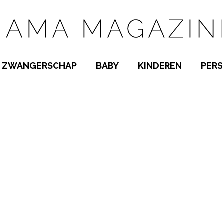
ZWANGERSCHAP
BABY
KINDEREN
PER
E NAMEN
ZWANGER WORDEN
BABYKAMER
PEUTER
 NAMEN
KWAALTJES
KRAAMTIJD
KLEUTER
AMEN
MISKRAAM
BABYKWAALTJES
TIENERS
MEN
VERLOF
BORSTVOEDING
SCHOOL
 A-Z
BEVALLING
SLAPEN
SPEELGOED
SLAPEN
KINDERZIEKTES