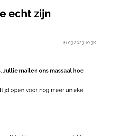
 GEGEVEN IN NEDERLAND
 echt zijn
16.03.2023 10:38
 Jullie mailen ons massaal hoe
altijd open voor nog meer unieke
ered by