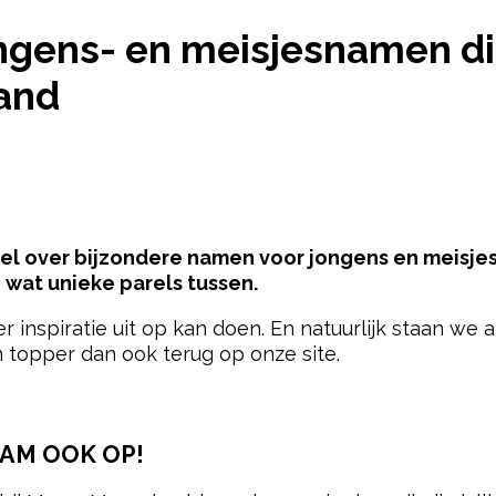
KSTE JONGENS- EN MEISJESNAMEN DIE ECHT ZIJN
ngens- en meisjesnamen die
and
l over bijzondere namen voor jongens en meisjes.
n wat unieke parels tussen.
r inspiratie uit op kan doen. En natuurlijk staan we 
 topper dan ook terug op onze site.
pow
AM OOK OP!