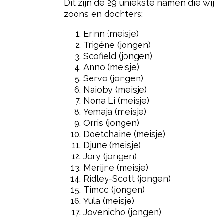
Dit zijn de 29 uniekste namen die wi
zoons en dochters:
Erinn (meisje)
Trigéne (jongen)
Scofield (jongen)
Anno (meisje)
Servo (jongen)
Naioby (meisje)
Nona Li (meisje)
Yemaja (meisje)
Orris (jongen)
Doetchaine (meisje)
Djune (meisje)
Jory (jongen)
Merijne (meisje)
Ridley-Scott (jongen)
Timco (jongen)
Yula (meisje)
Jovenicho (jongen)