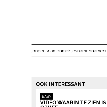
jongensnamen
meisjesnamen
namen
OOK INTERESSANT
BABY
VIDEO WAARIN TE ZIEN I