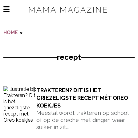
Navigatie overslaan
Open het mobiele menu
HOME
»
RECEPT
recept
- Advertentie -
powered by
TRAKTEREN? DIT IS HET
GRIEZELIGSTE RECEPT MÉT OREO
KOEKJES
Meestal wordt trakteren op school
of op de crèche met dingen waar
suiker in zit...