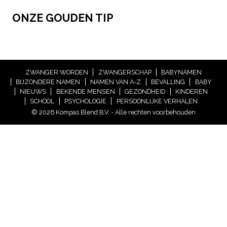
ONZE GOUDEN TIP
ZWANGER WORDEN
ZWANGERSCHAP
BABYNAMEN
BIJZONDERE NAMEN
NAMEN VAN A-Z
BEVALLING
BABY
NIEUWS
BEKENDE MENSEN
GEZONDHEID
KINDEREN
SCHOOL
PSYCHOLOGIE
PERSOONLIJKE VERHALEN
© 2026 Kompas Blend B.V. - Alle rechten voorbehouden