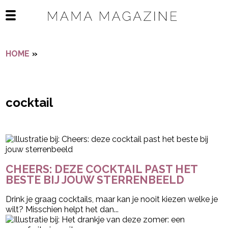
Navigatie overslaan
Open het mobiele menu
HOME
»
COCKTAIL
cocktail
- Advertentie -
powered by
CHEERS: DEZE COCKTAIL PAST HET
BESTE BIJ JOUW STERRENBEELD
Drink je graag cocktails, maar kan je nooit kiezen welke je
wilt? Misschien helpt het dan...