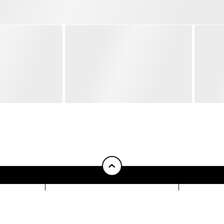
pow
ONZE