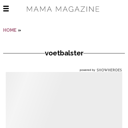
Navigatie overslaan
Open het mobiele menu
HOME
»
VOETBALSTER
voetbalster
powered by