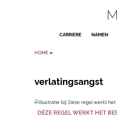
Navigatie overslaan
CARRIERE
NAMEN
BIJZONDER
HOME
»
VERLATINGSANGST
POPULAIRE
JONGENSN
MEISJESNA
verlatingsangst
NAMEN VAN
- Advertentie -
DÉZE REGEL WERKT HET BES