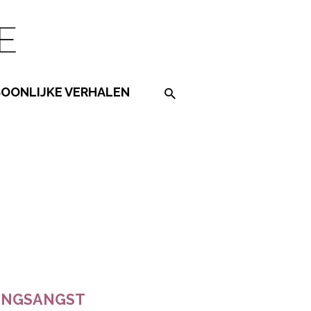
SOONLIJKE VERHALEN
Search on the website
ered by
TINGSANGST