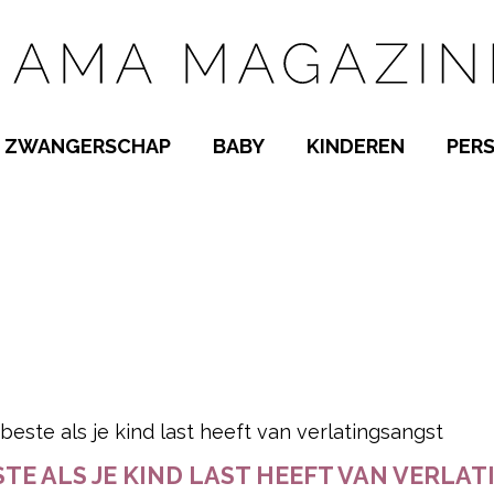
ZWANGERSCHAP
BABY
KINDEREN
PER
E NAMEN
ZWANGER WORDEN
BABYKAMER
PEUTER
 NAMEN
KWAALTJES
KRAAMTIJD
KLEUTER
AMEN
MISKRAAM
BABYKWAALTJES
TIENERS
MEN
VERLOF
BORSTVOEDING
SCHOOL
 A-Z
BEVALLING
SLAPEN
SPEELGOED
SLAPEN
pow
KINDERZIEKTES
TE ALS JE KIND LAST HEEFT VAN VERLA