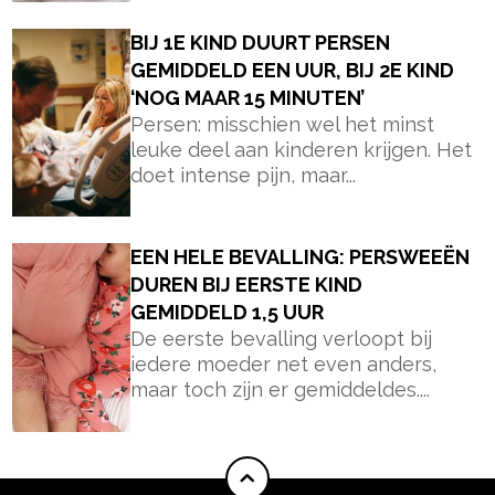
BIJ 1E KIND DUURT PERSEN
GEMIDDELD EEN UUR, BIJ 2E KIND
‘NOG MAAR 15 MINUTEN’
Persen: misschien wel het minst
leuke deel aan kinderen krijgen. Het
doet intense pijn, maar...
EEN HELE BEVALLING: PERSWEEËN
DUREN BIJ EERSTE KIND
GEMIDDELD 1,5 UUR
De eerste bevalling verloopt bij
iedere moeder net even anders,
maar toch zijn er gemiddeldes....