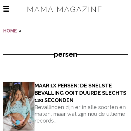
Navigatie overslaan
Open het mobiele menu
HOME
»
PERSEN
persen
- Advertentie -
powered by
MAAR 1X PERSEN: DE SNELSTE
BEVALLING OOIT DUURDE SLECHTS
120 SECONDEN
Bevallingen zijn er in alle soorten en
maten, maar wat zijn nou de ultieme
records...