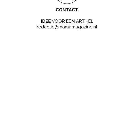
CONTACT
IDEE
VOOR EEN ARTIKEL
redactie@mamamagazine.nl
SAMENWERKEN?
LEUK!
sales@mamamagazine.nl
ONZE GOUDEN TIP
ZWANGER WORDEN
ZWANGERSCHAP
BABYNAMEN
BIJZONDERE NAMEN
NAMEN VAN A-Z
BEVALLING
BABY
NIEUWS
BEKENDE MENSEN
GEZONDHEID
KINDEREN
SCHOOL
PSYCHOLOGIE
PERSOONLIJKE VERHALEN
© 2026 Kompas Blend B.V. - Alle rechten voorbehouden