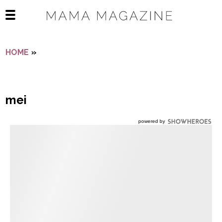
Navigatie overslaan
Open het mobiele menu
HOME
»
MEI
mei
powered by