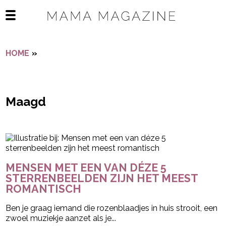
Navigatie overslaan
Open het mobiele menu
HOME
»
MAAGD
Maagd
- Advertentie -
powered by
MENSEN MET EEN VAN DÉZE 5
STERRENBEELDEN ZIJN HET MEEST
ROMANTISCH
Ben je graag iemand die rozenblaadjes in huis strooit, een
zwoel muziekje aanzet als je...