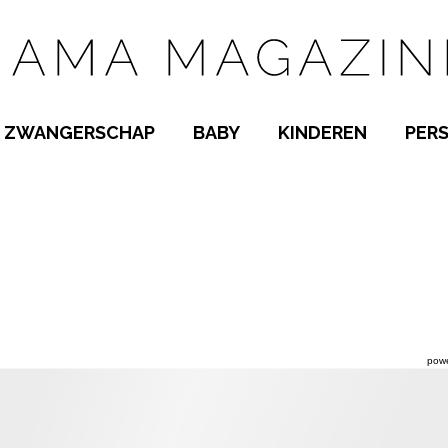
ZWANGERSCHAP
BABY
KINDEREN
PER
E NAMEN
ZWANGER WORDEN
BABYKAMER
PEUTER
 NAMEN
KWAALTJES
KRAAMTIJD
KLEUTER
AMEN
MISKRAAM
BABYKWAALTJES
TIENERS
MEN
VERLOF
BORSTVOEDING
SCHOOL
 A-Z
BEVALLING
SLAPEN
SPEELGOED
SLAPEN
pow
KINDERZIEKTES