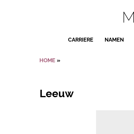
Navigatie overslaan
CARRIERE
NAMEN
BIJZONDER
HOME
»
LEEUW
POPULAIRE
JONGENSN
MEISJESNA
Leeuw
NAMEN VAN