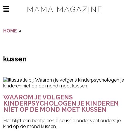
Navigatie overslaan
Open het mobiele menu
HOME
»
KUSSEN
kussen
- Advertentie -
powered by
WAAROM JE VOLGENS
KINDERPSYCHOLOGEN JE KINDEREN
NÍET OP DE MOND MOET KUSSEN
Het blijft een beetje een discussie onder veel ouders: je
kind op de mond kussen,...