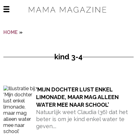
Navigatie overslaan
Open het mobiele menu
HOME
»
KIND 3-4
kind 3-4
- Advertentie -
powered by
‘MIJN DOCHTER LUST ENKEL
LIMONADE, MAAR MAG ALLEEN
WATER MEE NAAR SCHOOL’
Natuurlijk weet Claudia (36) dat het
beter is om je kind enkel water te
geven....