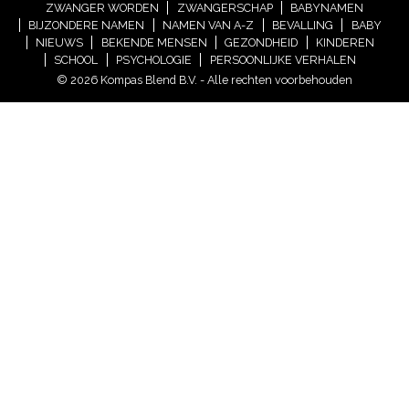
ZWANGER WORDEN
ZWANGERSCHAP
BABYNAMEN
BIJZONDERE NAMEN
NAMEN VAN A-Z
BEVALLING
BABY
NIEUWS
BEKENDE MENSEN
GEZONDHEID
KINDEREN
SCHOOL
PSYCHOLOGIE
PERSOONLIJKE VERHALEN
© 2026 Kompas Blend B.V. - Alle rechten voorbehouden