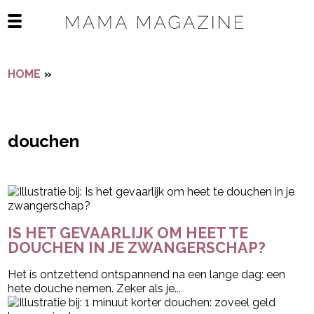
Navigatie overslaan
Open het mobiele menu
HOME
»
DOUCHEN
douchen
- Advertentie -
powered by
IS HET GEVAARLIJK OM HEET TE
DOUCHEN IN JE ZWANGERSCHAP?
Het is ontzettend ontspannend na een lange dag: een
hete douche nemen. Zeker als je...