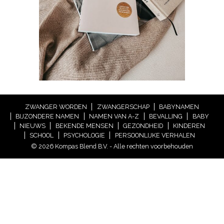
ZWANGER WORDEN
ZWANGERSCHAP
BABYNAMEN
BIJZONDERE NAMEN
NAMEN VAN A-Z
BEVALLING
BABY
NIEUWS
BEKENDE MENSEN
GEZONDHEID
KINDEREN
SCHOOL
PSYCHOLOGIE
PERSOONLIJKE VERHALEN
© 2026 Kompas Blend B.V. - Alle rechten voorbehouden