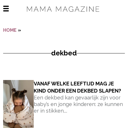
Navigatie overslaan
Open het mobiele menu
HOME
»
DEKBED
dekbed
- Advertentie -
powered by
VANAF WELKE LEEFTIJD MAG JE
KIND ONDER EEN DEKBED SLAPEN?
Een dekbed kan gevaarlijk zijn voor
baby’s en jonge kinderen: ze kunnen
er in stikken....