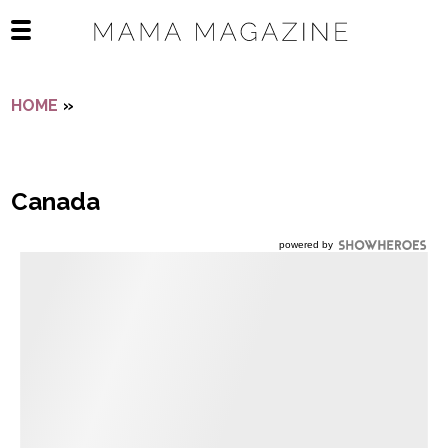
Navigatie overslaan
Open het mobiele menu
HOME
»
CANADA
Canada
powered by