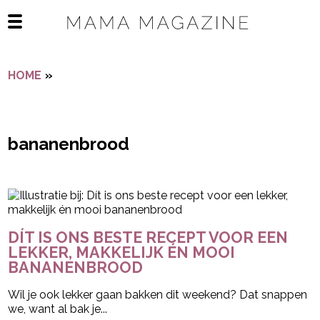
Navigatie overslaan
Open het mobiele menu
HOME
»
BANANENBROOD
bananenbrood
- Advertentie -
powered by
DÍT IS ONS BESTE RECEPT VOOR EEN
LEKKER, MAKKELIJK ÉN MOOI
BANANENBROOD
Wil je ook lekker gaan bakken dit weekend? Dat snappen
we, want al bak je...