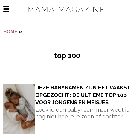
Navigatie overslaan
Open het mobiele menu
HOME
»
TOP 100
top 100
- Advertentie -
powered by
DEZE BABYNAMEN ZIJN HET VAAKST
OPGEZOCHT: DE ULTIEME TOP 100
VOOR JONGENS EN MEISJES
Zoek je een babynaam maar weet je
nog niet hoe je je zoon of dochter...