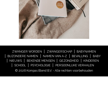
ZWANGER WORDEN
ZWANGERSCHAP
BABYNAMEN
BIJZONDERE NAMEN
NAMEN VAN A-Z
BEVALLING
BABY
NIEUWS
BEKENDE MENSEN
GEZONDHEID
KINDEREN
SCHOOL
PSYCHOLOGIE
PERSOONLIJKE VERHALEN
© 2026 Kompas Blend B.V. - Alle rechten voorbehouden