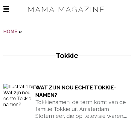
Navigatie overslaan
Open het mobiele menu
HOME
»
TOKKIE
Tokkie
- Advertentie -
powered by
WAT ZIJN NOU ECHTE TOKKIE-
NAMEN?
Tokkienamen: de term komt van de
familie Tokkie uit Amsterdam
Slotermeer, die op televisie waren....