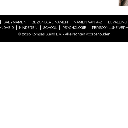
BABYNAMEN
BIJZONDERE NAMEN
NAMEN VAN A-Z
BEVALLING
NDHEID
KINDEREN
SCHOOL
PSYCHOLOGIE
PERSOONLIJKE VER
© 2026 Kompas Blend B.V. - Alle rechten voorbehouden