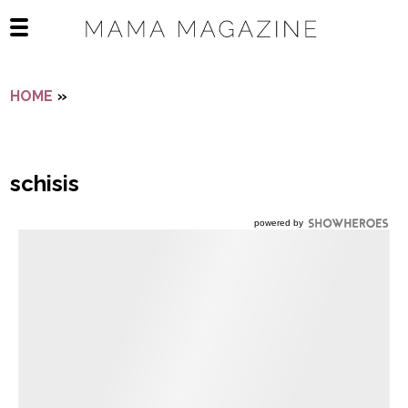
Navigatie overslaan
Open het mobiele menu
HOME
»
SCHISIS
schisis
powered by