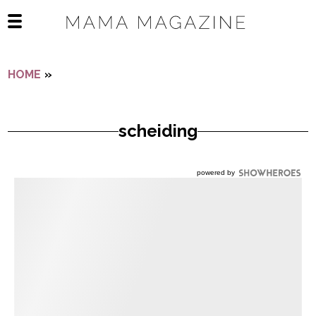
Navigatie overslaan
Open het mobiele menu
HOME
»
SCHEIDING
scheiding
powered by