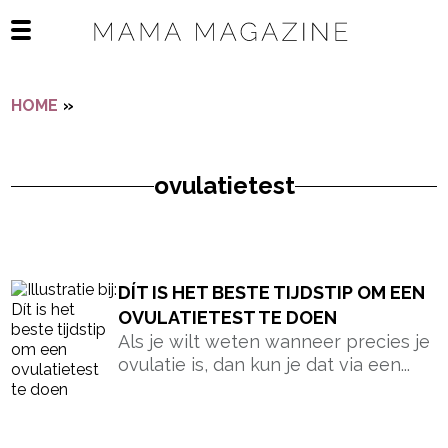
Navigatie overslaan
Open het mobiele menu
HOME
»
OVULATIETEST
ovulatietest
- Advertentie -
powered by
DÍT IS HET BESTE TIJDSTIP OM EEN
OVULATIETEST TE DOEN
Als je wilt weten wanneer precies je
ovulatie is, dan kun je dat via een...