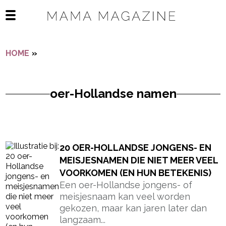
Navigatie overslaan
Open het mobiele menu
HOME
»
OER-HOLLANDSE NAMEN
oer-Hollandse namen
- Advertentie -
powered by
20 OER-HOLLANDSE JONGENS- EN
MEISJESNAMEN DIE NIET MEER VEEL
VOORKOMEN (EN HUN BETEKENIS)
Een oer-Hollandse jongens- of
meisjesnaam kan veel worden
gekozen, maar kan jaren later dan
langzaam...