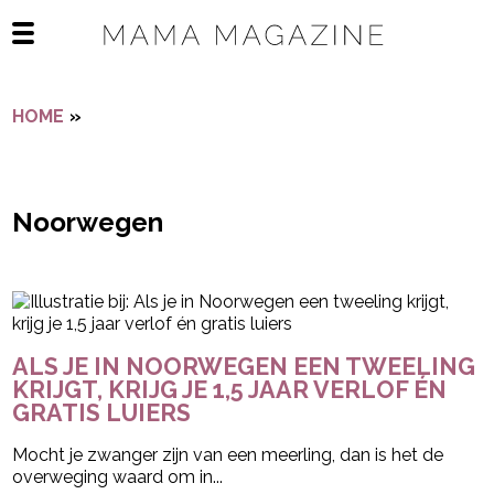
Navigatie overslaan
Open het mobiele menu
HOME
»
NOORWEGEN
Noorwegen
- Advertentie -
powered by
ALS JE IN NOORWEGEN EEN TWEELING
KRIJGT, KRIJG JE 1,5 JAAR VERLOF ÉN
GRATIS LUIERS
Mocht je zwanger zijn van een meerling, dan is het de
overweging waard om in...