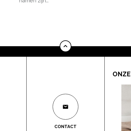
namen zijn...
pow
ONZE
CONTACT