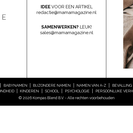
IDEE
VOOR EEN ARTIKEL
redactie@mamamagazine.nl
SAMENWERKEN?
LEUK!
sales@mamamagazine.nl
BABYNAMEN
BIJZONDERE NAMEN
NAMEN VAN A-Z
BEVALLING
NDHEID
KINDEREN
SCHOOL
PSYCHOLOGIE
PERSOONLIJKE VER
© 2026 Kompas Blend B.V. - Alle rechten voorbehouden