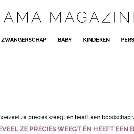
ZWANGERSCHAP
BABY
KINDEREN
PER
E NAMEN
ZWANGER WORDEN
BABYKAMER
PEUTER
 NAMEN
KWAALTJES
KRAAMTIJD
KLEUTER
AMEN
MISKRAAM
BABYKWAALTJES
TIENERS
MEN
VERLOF
BORSTVOEDING
SCHOOL
 A-Z
BEVALLING
SLAPEN
SPEELGOED
SLAPEN
pow
KINDERZIEKTES
EVEEL ZE PRECIES WEEGT ÉN HEEFT EEN