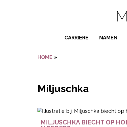
Navigatie overslaan
CARRIERE
NAMEN
BIJZONDER
HOME
»
MILJUSCHKA
POPULAIRE
JONGENSN
MEISJESNA
Miljuschka
NAMEN VAN
- Advertentie -
MILJUSCHKA BIECHT OP HO