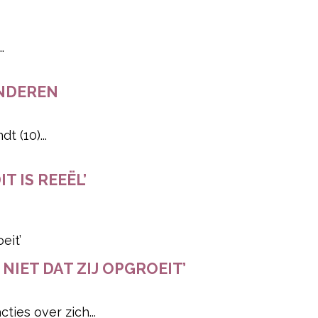
.
INDEREN
 (10)...
 IS REEËL’
NIET DAT ZIJ OPGROEIT’
ies over zich...