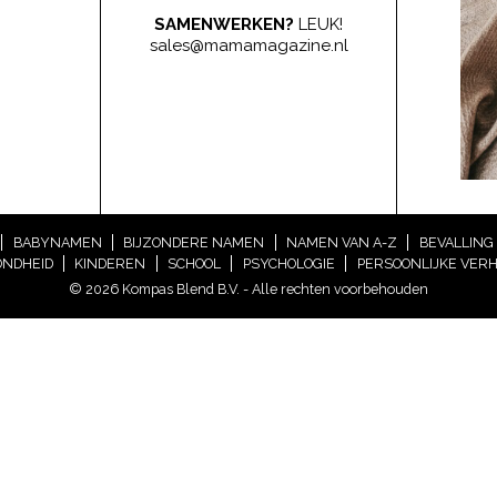
SAMENWERKEN?
LEUK!
sales@mamamagazine.nl
BABYNAMEN
BIJZONDERE NAMEN
NAMEN VAN A-Z
BEVALLING
NDHEID
KINDEREN
SCHOOL
PSYCHOLOGIE
PERSOONLIJKE VER
© 2026 Kompas Blend B.V. - Alle rechten voorbehouden