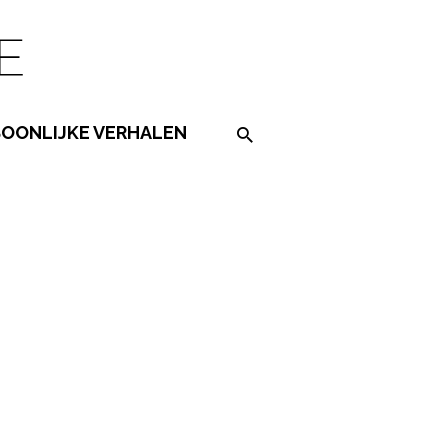
SOONLIJKE VERHALEN
Search on the website
ered by