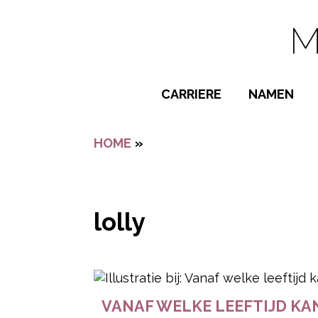
Navigatie overslaan
CARRIERE
NAMEN
BIJZONDER
HOME
»
LOLLY
POPULAIRE
JONGENSN
MEISJESNA
lolly
NAMEN VAN
- Advertentie -
VANAF WELKE LEEFTIJD KAN