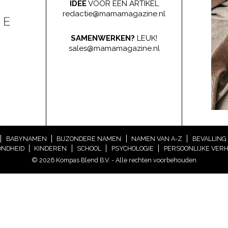
IDEE
VOOR EEN ARTIKEL
redactie@mamamagazine.nl
SAMENWERKEN?
LEUK!
sales@mamamagazine.nl
BABYNAMEN
BIJZONDERE NAMEN
NAMEN VAN A-Z
BEVALLING
NDHEID
KINDEREN
SCHOOL
PSYCHOLOGIE
PERSOONLIJKE VER
© 2026 Kompas Blend B.V. - Alle rechten voorbehouden