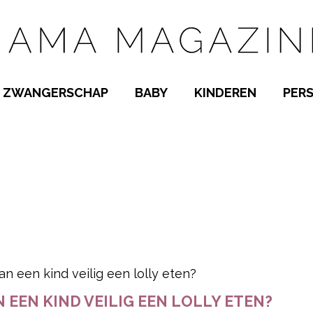
ZWANGERSCHAP
BABY
KINDEREN
PER
E NAMEN
ZWANGER WORDEN
BABYKAMER
PEUTER
 NAMEN
KWAALTJES
KRAAMTIJD
KLEUTER
AMEN
MISKRAAM
BABYKWAALTJES
TIENERS
MEN
VERLOF
BORSTVOEDING
SCHOOL
 A-Z
BEVALLING
SLAPEN
SPEELGOED
SLAPEN
pow
KINDERZIEKTES
 EEN KIND VEILIG EEN LOLLY ETEN?