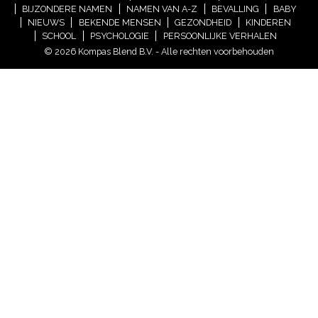
BIJZONDERE NAMEN
NAMEN VAN A-Z
BEVALLING
BABY
NIEUWS
BEKENDE MENSEN
GEZONDHEID
KINDEREN
SCHOOL
PSYCHOLOGIE
PERSOONLIJKE VERHALEN
© 2026 Kompas Blend B.V. - Alle rechten voorbehouden