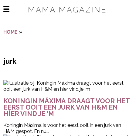
Navigatie overslaan
Open het mobiele menu
HOME
»
JURK
jurk
- Advertentie -
powered by
KONINGIN MÁXIMA DRAAGT VOOR HET
EERST OOIT EEN JURK VAN H&M EN
HÍER VIND JE ‘M
Koningin Máxima is voor het eerst ooit in een jurk van
H&M gespot. En nu...