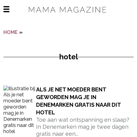
Navigatie overslaan
Open het mobiele menu
HOME
»
HOTEL
hotel
- Advertentie -
powered by
ALS JE NET MOEDER BENT
GEWORDEN MAG JE IN
DENEMARKEN GRATIS NAAR DIT
HOTEL
Toe aan wat ontspanning en slaap?
In Denemarken mag je twee dagen
gratis naar een...