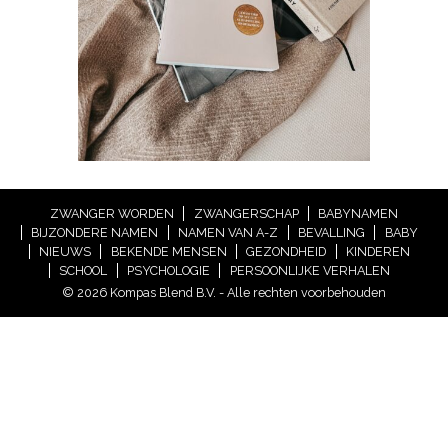
ZWANGER WORDEN
ZWANGERSCHAP
BABYNAMEN
BIJZONDERE NAMEN
NAMEN VAN A-Z
BEVALLING
BABY
NIEUWS
BEKENDE MENSEN
GEZONDHEID
KINDEREN
SCHOOL
PSYCHOLOGIE
PERSOONLIJKE VERHALEN
© 2026 Kompas Blend B.V. - Alle rechten voorbehouden