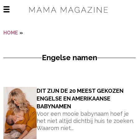
Navigatie overslaan
Open het mobiele menu
HOME
»
ENGELSE NAMEN
Engelse namen
- Advertentie -
powered by
DIT ZIJN DE 20 MEEST GEKOZEN
ENGELSE EN AMERIKAANSE
BABYNAMEN
Voor een mooie babynaam hoef je
het niet altijd dichtbij huis te zoeken.
Waarom niet...