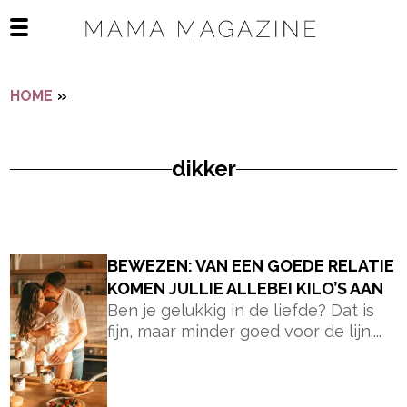
Navigatie overslaan
Open het mobiele menu
HOME
»
DIKKER
dikker
- Advertentie -
powered by
BEWEZEN: VAN EEN GOEDE RELATIE
KOMEN JULLIE ALLEBEI KILO’S AAN
Ben je gelukkig in de liefde? Dat is
fijn, maar minder goed voor de lijn....