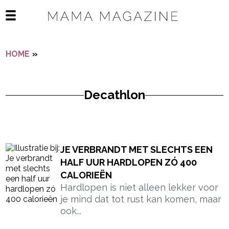
Navigatie overslaan
Open het mobiele menu
HOME
»
DECATHLON
Decathlon
- Advertentie -
powered by
JE VERBRANDT MET SLECHTS EEN
HALF UUR HARDLOPEN ZÓ 400
CALORIEËN
Hardlopen is niet alleen lekker voor
je mind dat tot rust kan komen, maar
ook...