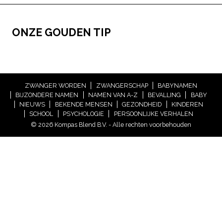
ONZE GOUDEN TIP
ZWANGER WORDEN
ZWANGERSCHAP
BABYNAMEN
BIJZONDERE NAMEN
NAMEN VAN A-Z
BEVALLING
BABY
NIEUWS
BEKENDE MENSEN
GEZONDHEID
KINDEREN
SCHOOL
PSYCHOLOGIE
PERSOONLIJKE VERHALEN
© 2026 Kompas Blend B.V. - Alle rechten voorbehouden