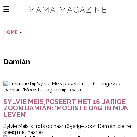
Navigatie overslaan
Open het mobiele menu
HOME
»
DAMIÁN
Damián
- Advertentie -
powered by
SYLVIE MEIS POSEERT MET 16-JARIGE
ZOON DAMIÁN: ‘MOOISTE DAG IN MIJN
LEVEN’
Sylvie Meis is trots op haar 16-jarige zoon Damián, die ze
kreeg met haar ex...