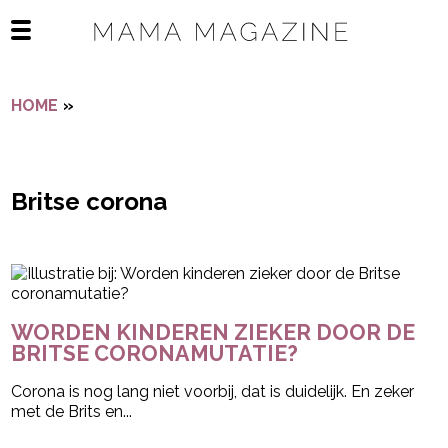
Navigatie overslaan
Open het mobiele menu
HOME
»
BRITSE CORONA
Britse corona
- Advertentie -
powered by
WORDEN KINDEREN ZIEKER DOOR DE
BRITSE CORONAMUTATIE?
Corona is nog lang niet voorbij, dat is duidelijk. En zeker
met de Brits en...