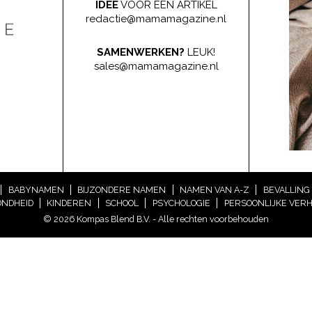
IDEE
VOOR EEN ARTIKEL
redactie@mamamagazine.nl
SAMENWERKEN?
LEUK!
sales@mamamagazine.nl
BABYNAMEN
BIJZONDERE NAMEN
NAMEN VAN A-Z
BEVALLING
NDHEID
KINDEREN
SCHOOL
PSYCHOLOGIE
PERSOONLIJKE VER
© 2026 Kompas Blend B.V. - Alle rechten voorbehouden