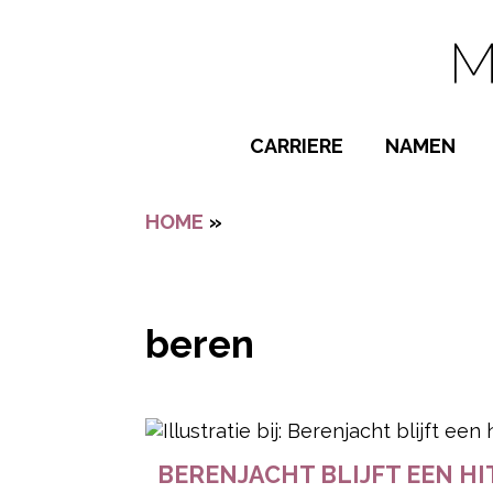
Navigatie overslaan
CARRIERE
NAMEN
BIJZONDER
HOME
»
BEREN
POPULAIRE
JONGENSN
MEISJESNA
beren
NAMEN VAN
- Advertentie -
BERENJACHT BLIJFT EEN HI