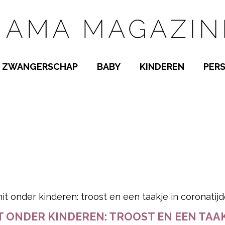
ZWANGERSCHAP
BABY
KINDEREN
PER
E NAMEN
ZWANGER WORDEN
BABYKAMER
PEUTER
 NAMEN
KWAALTJES
KRAAMTIJD
KLEUTER
AMEN
MISKRAAM
BABYKWAALTJES
TIENERS
MEN
VERLOF
BORSTVOEDING
SCHOOL
 A-Z
BEVALLING
SLAPEN
SPEELGOED
SLAPEN
pow
KINDERZIEKTES
T ONDER KINDEREN: TROOST EN EEN TAA