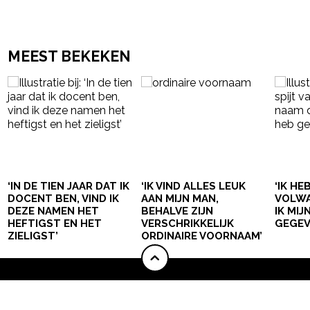
MEEST BEKEKEN
‘IN DE TIEN JAAR DAT IK
‘IK VIND ALLES LEUK
‘IK HE
DOCENT BEN, VIND IK
AAN MIJN MAN,
VOLWA
DEZE NAMEN HET
BEHALVE ZIJN
IK MI
HEFTIGST EN HET
VERSCHRIKKELIJK
GEGEV
ZIELIGST’
ORDINAIRE VOORNAAM’