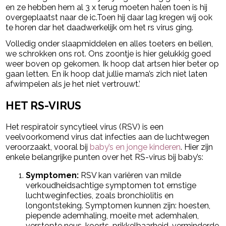
en ze hebben hem al 3 x terug moeten halen toen is hij
overgeplaatst naar de ic.Toen hij daar lag kregen wij ook
te horen dar het daadwerkelijk om het rs virus ging.
Volledig onder slaapmiddelen en alles toeters en bellen,
we schrokken ons rot. Ons zoontje is hier gelukkig goed
weer boven op gekomen. Ik hoop dat artsen hier beter op
gaan letten. En ik hoop dat jullie mama’s zich niet laten
afwimpelen als je het niet vertrouwt.’
HET RS-VIRUS
Het respiratoir syncytieel virus (RSV) is een
veelvoorkomend virus dat infecties aan de luchtwegen
veroorzaakt, vooral bij
baby’s en jonge kinderen
. Hier zijn
enkele belangrijke punten over het RS-virus bij baby’s:
Symptomen:
RSV kan variëren van milde
verkoudheidsachtige symptomen tot ernstige
luchtweginfecties, zoals bronchiolitis en
longontsteking. Symptomen kunnen zijn: hoesten,
piepende ademhaling, moeite met ademhalen,
verstopte neus, koorts, prikkelbaarheid, verminderde