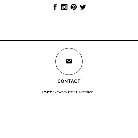
CONTACT
IDEE
VOOR EEN ARTIKEL
redactie@mamamagazine.nl
SAMENWERKEN?
LEUK!
sales@mamamagazine.nl