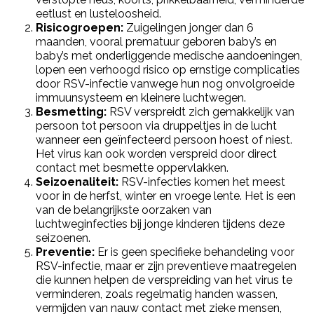
eetlust en lusteloosheid.
Risicogroepen:
Zuigelingen jonger dan 6
maanden, vooral prematuur geboren baby’s en
baby’s met onderliggende medische aandoeningen,
lopen een verhoogd risico op ernstige complicaties
door RSV-infectie vanwege hun nog onvolgroeide
immuunsysteem en kleinere luchtwegen.
Besmetting:
RSV verspreidt zich gemakkelijk van
persoon tot persoon via druppeltjes in de lucht
wanneer een geïnfecteerd persoon hoest of niest.
Het virus kan ook worden verspreid door direct
contact met besmette oppervlakken.
Seizoenaliteit:
RSV-infecties komen het meest
voor in de herfst, winter en vroege lente. Het is een
van de belangrijkste oorzaken van
luchtweginfecties bij jonge kinderen tijdens deze
seizoenen.
Preventie:
Er is geen specifieke behandeling voor
RSV-infectie, maar er zijn preventieve maatregelen
die kunnen helpen de verspreiding van het virus te
verminderen, zoals regelmatig handen wassen,
vermijden van nauw contact met zieke mensen,