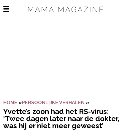
Navigatie overslaan
Open het mobiele menu
HOME
»
PERSOONLIJKE VERHALEN
»
YVETTE’S ZOON H
Yvette’s zoon had het RS-virus:
‘Twee dagen later naar de dokter,
was hij er niet meer geweest’